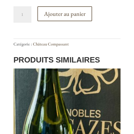
quantité
Ajouter au panier
de
L'Amphore
2021
Merlot
Catégorie :
Château Compassant
PRODUITS SIMILAIRES