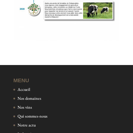
MENU
Accueil
Nos domaines
Nos vins
Qui sommes-nous
Notre actu